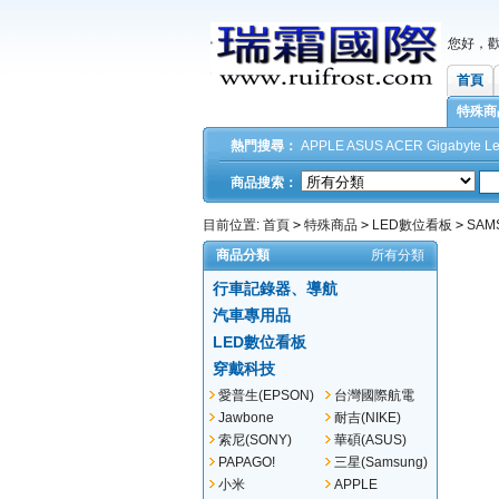
您好，
首頁
特殊商
熱門搜尋：
APPLE
ASUS
ACER
Gigabyte
L
商品搜索：
目前位置:
首頁
>
特殊商品
>
LED數位看板
>
SAM
商品分類
所有分類
行車記錄器、導航
汽車專用品
LED數位看板
穿戴科技
愛普生(EPSON)
台灣國際航電
(GARMIN)
Jawbone
耐吉(NIKE)
索尼(SONY)
華碩(ASUS)
PAPAGO!
三星(Samsung)
小米
APPLE