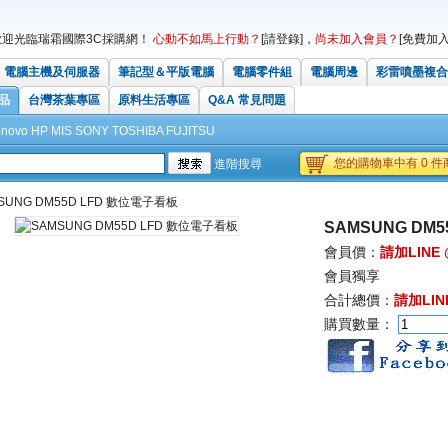
歡迎光臨瑞霜國際3C採購網！
心動不如馬上行動？
[請登錄]
，
尚未加入會員？
[免費加入
電腦主機及伺服器
筆記型＆平版電腦
電腦零件組
電腦周邊
彩雷噴墨複合
品
台灣茶葉專區
原料生活專區
Q&A 常見問題
enovo
HP
MIS
SONY
TOSHIBA
FUJITSU
您的購物車中有 0 件商
進階搜尋
SUNG DM55D LFD 數位電子看板
SAMSUNG DM
會員價：
請加LINE 
會員獨享
合計總價：
請加LINE
購買數量：