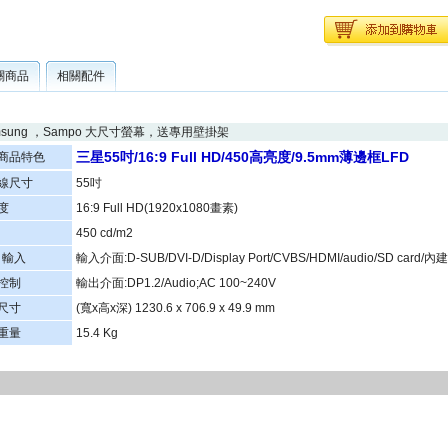
關商品
相關配件
msung ，Sampo 大尺寸螢幕，送專用壁掛架
三星55吋/16:9 Full HD/450高亮度/9.5mm薄邊框LFD
商品特色
線尺寸
55吋
度
16:9 Full HD(1920x1080畫素)
450 cd/m2
 輸入
輸入介面:D-SUB/DVI-D/Display Port/CVBS/HDMI/audio/SD card/內建
控制
輸出介面:DP1.2/Audio;AC 100~240V
尺寸
(寬x高x深) 1230.6 x 706.9 x 49.9 mm
重量
15.4 Kg