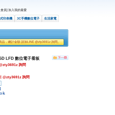
會員]
加入我的最愛
式印表機
3C手機數位電子
生活家電
品，總計金額 請加LINE @zty3691z 詢問。
55D LFD 數位電子看板
@zty3691z 詢問
 @zty3691z 詢問