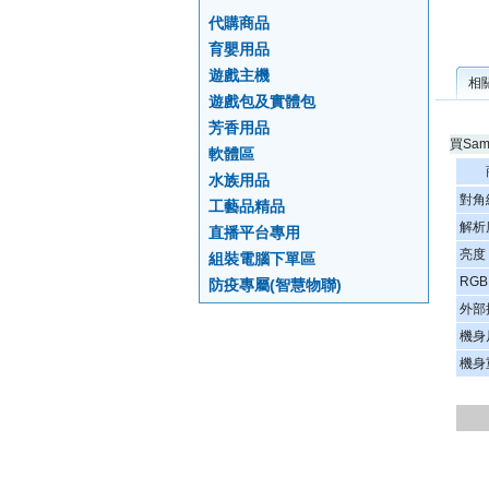
代購商品
育嬰用品
遊戲主機
相
遊戲包及實體包
芳香用品
買Sa
軟體區
水族用品
對角
工藝品精品
解析
直播平台專用
亮度
組裝電腦下單區
RGB
防疫專屬(智慧物聯)
外部
機身
機身