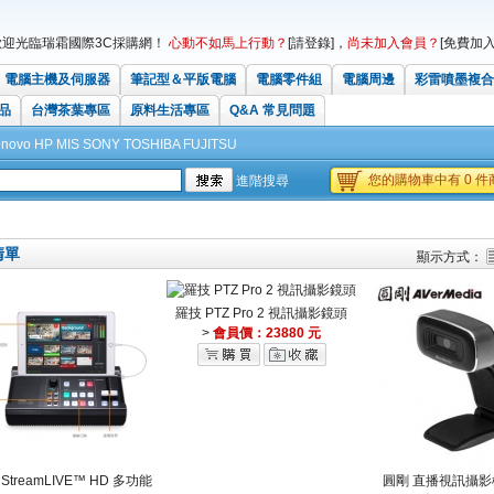
歡迎光臨瑞霜國際3C採購網！
心動不如馬上行動？
[請登錄]
，
尚未加入會員？
[免費加入
電腦主機及伺服器
筆記型＆平版電腦
電腦零件組
電腦周邊
彩雷噴墨複合
品
台灣茶葉專區
原料生活專區
Q&A 常見問題
enovo
HP
MIS
SONY
TOSHIBA
FUJITSU
您的購物車中有 0 件商
進階搜尋
清單
顯示方式：
羅技 PTZ Pro 2 視訊攝影鏡頭
>
會員價：23880 元
 StreamLIVE™ HD 多功能
圓剛 直播視訊攝影機