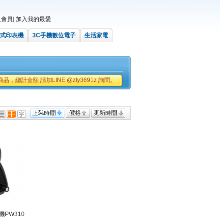
會員]
加入我的最愛
式印表機
3C手機數位電子
生活家電
品，總計金額 請加LINE @zty3691z 詢問。
PW310