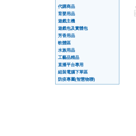
代購商品
育嬰用品
遊戲主機
遊戲包及實體包
芳香用品
軟體區
水族用品
工藝品精品
直播平台專用
組裝電腦下單區
防疫專屬(智慧物聯)