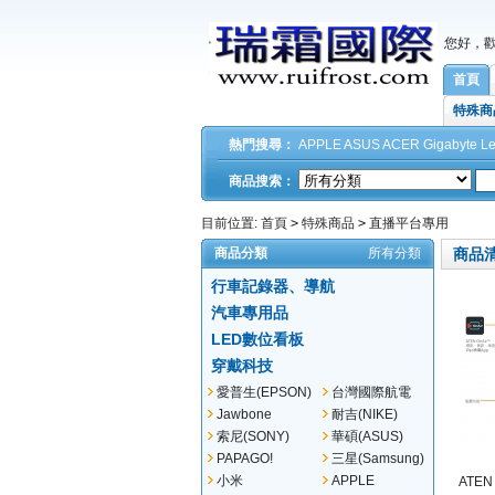
您好，
首頁
特殊商
熱門搜尋：
APPLE
ASUS
ACER
Gigabyte
L
商品搜索：
目前位置:
首頁
>
特殊商品
>
直播平台專用
商品分類
所有分類
商品
行車記錄器、導航
汽車專用品
LED數位看板
穿戴科技
愛普生(EPSON)
台灣國際航電
(GARMIN)
Jawbone
耐吉(NIKE)
索尼(SONY)
華碩(ASUS)
PAPAGO!
三星(Samsung)
小米
APPLE
ATEN