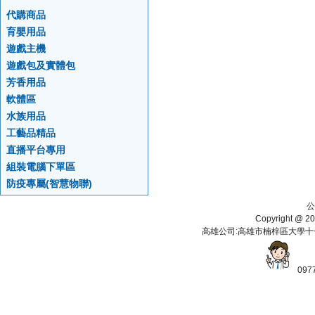
代購商品
育嬰用品
遊戲主機
遊戲包及實體包
芳香用品
軟體區
水族用品
工藝品精品
直播平台專用
組裝電腦下單區
防疫專屬(智慧物聯)
公
Copyright 
高雄公司:高雄市楠梓區大學十一街112
097