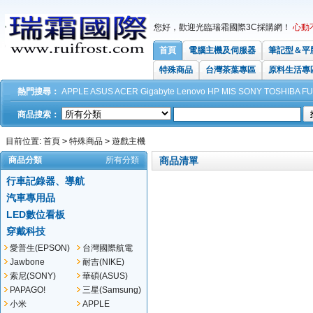
您好，歡迎光臨瑞霜國際3C採購網！
心動
首頁
電腦主機及伺服器
筆記型＆平
特殊商品
台灣茶葉專區
原料生活專
熱門搜尋：
APPLE
ASUS
ACER
Gigabyte
Lenovo
HP
MIS
SONY
TOSHIBA
FU
商品搜索：
目前位置:
首頁
>
特殊商品
>
遊戲主機
商品分類
所有分類
商品清單
行車記錄器、導航
汽車專用品
LED數位看板
穿戴科技
愛普生(EPSON)
台灣國際航電
(GARMIN)
Jawbone
耐吉(NIKE)
索尼(SONY)
華碩(ASUS)
PAPAGO!
三星(Samsung)
小米
APPLE