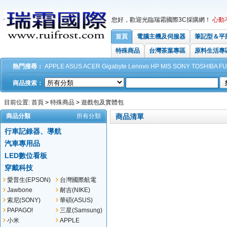
您好，歡迎光臨瑞霜國際3C採購網！
心動
首頁
電腦主機及伺服器
筆記型＆平
特殊商品
台灣茶葉專區
原料生活專
熱門搜尋：
APPLE
ASUS
ACER
Gigabyte
Lenovo
HP
MIS
SONY
TOSHIBA
FU
商品搜索：
目前位置:
首頁
>
特殊商品
>
遊戲包及實體包
商品分類
所有分類
商品清單
行車記錄器、導航
汽車專用品
LED數位看板
穿戴科技
愛普生(EPSON)
台灣國際航電
(GARMIN)
Jawbone
耐吉(NIKE)
索尼(SONY)
華碩(ASUS)
PAPAGO!
三星(Samsung)
小米
APPLE