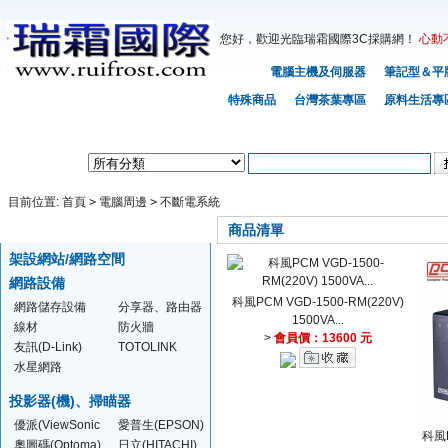
您好，歡迎光臨瑞霜國際3C採購網！
心動
首頁
電腦主機及伺服器
筆記型＆平
特殊商品
台灣茶葉專區
原料生活專
熱門搜尋：
APPLE
ASUS
ACER
Gigabyte
Lenovo
HP
MIS
SONY
TOSHIBA
FU
商品搜索：
目前位置:
首頁
>
電腦周邊
>
不斷電系統
商品分類
所有分類
商品清單
架設網站/網路空間
網路設備
科風PCM VGD-1500-RM(220V)
網路儲存設備
分享器、路由器
1500VA...
(NSA)
線材
防火牆
>
會員價：13600 元
友訊(D-Link)
TOTOLINK
水星網路
(MERCUSYS)
投影器(機)、掃瞄器
優派(ViewSonic
愛普生(EPSON)
科風P
)
奧圖碼(Optoma)
日立(HITACHI)