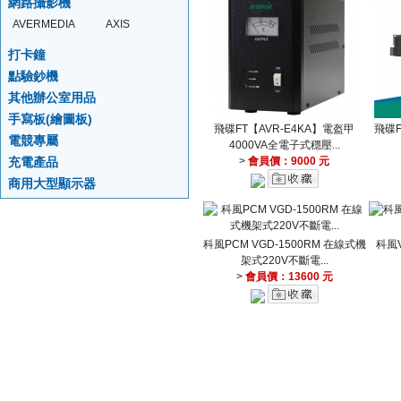
網路攝影機
AVERMEDIA
AXIS
打卡鐘
點驗鈔機
其他辦公室用品
手寫板(繪圖板)
飛碟FT【AVR-E4KA】電盔甲
飛碟F
電競專屬
4000VA全電子式穩壓...
充電產品
>
會員價：9000 元
商用大型顯示器
科風PCM VGD-1500RM 在線式機
科風
架式220V不斷電...
>
會員價：13600 元