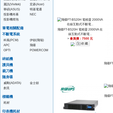
麗訊(Vivitek)
宏碁(Acer)
華碩(ASUS)
明基電通
(BENQ)
投影機布幕
NEC
投影機燈泡
筆電相關配備
飛碟FT-BS20H 電精靈 2000VA 在
不斷電系統
線互動式不斷電...
>
會員價：7500 元
科風(PCM)
伊頓(飛瑞)
(EATON)
APC
飛碟
OPTI
POWERCOM
碎紙機
飛碟FT
護貝機
裁刀機
隨身碟
威剛(ADATA)
金士頓
(KINGSTON)
創見
(TRANSCEND)
飛碟FT
標籤機
耗材
印表機耗材