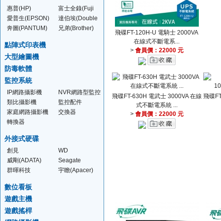
惠普(HP)
富士全錄(Fuji
Xerox)
愛普生(EPSON)
達伯埃(Double
A)
奔圖(PANTUM)
兄弟(Brother)
飛碟FT-120H-U 電騎士 2000VA
在線式不斷電系...
點陣式印表機
>
會員價：22000 元
大型繪圖機
防毒軟體
監控系統
IP網路攝影機
NVR網路型監控
飛碟FT-630H 電武士 3000VA 在線
飛碟FT
主機
類比攝影機
監控配件
式不斷電系統 ...
家庭網路攝影機
交換器
>
會員價：22000 元
轉換器
外接式硬碟
創見
WD
(Transcend)
威剛(ADATA)
Seagate
群暉科技
宇瞻(Apacer)
(Synology)
數位看板
遊戲主機
遊戲搖桿