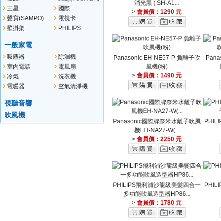
消光黑 ( SH-A1...
(VIEWSONIC)
三星
國際
>
會員價：1290 元
(SAMSUNG)
(Panasonic)
聲寶(SAMPO)
電視卡
壁掛架
PHILIPS
一般家電
吸塵器
除濕機
Panasonic EH-NE57-P 負離子吹
Pan
室內電話
電風扇
風機(粉)
>
會員價：1490 元
冷氣
洗衣機
電暖器
空氣清淨機
視聽音響
吹風機
Panasonic國際牌奈米水離子吹風
PHI
機EH-NA27-W(...
>
會員價：2250 元
PHILIPS飛利浦沙龍級美髮四合一
PHI
多功能吹風造型器HP86...
>
會員價：1780 元