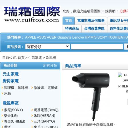
您好，歡迎光臨瑞霜國際3C採購網！
心動
首頁
電腦主機及伺服器
筆記型＆平
特殊商品
台灣茶葉專區
原料生活專
熱門搜尋：
APPLE
ASUS
ACER
Gigabyte
Lenovo
HP
MIS
SONY
TOSHIBA
FU
商品搜索：
目前位置:
首頁
>
生活家電
>
吹風機
商品分類
所有分類
商品清單
元山家電
廚房家電
PHI
調理機、咖啡機
微波爐、電磁爐
冰箱
電視專區
索尼(SONY)
明基電通(BenQ)
樂金(LG)
禾聯(HERAN)
奇美(CHIMEI)
三洋(SANYO)
SMATE 須眉負離子旗艦吹風機 -
優派
東芝(TOSHIBA)