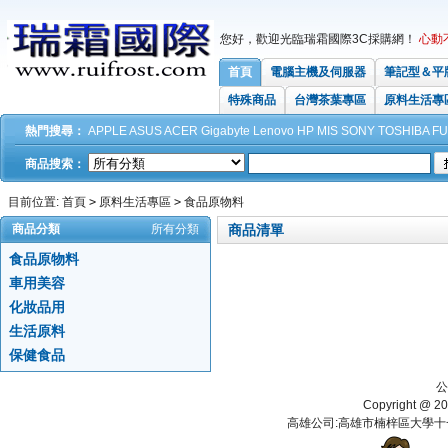
您好，歡迎光臨瑞霜國際3C採購網！
心動
首頁
電腦主機及伺服器
筆記型＆平
特殊商品
台灣茶葉專區
原料生活專
熱門搜尋：
APPLE
ASUS
ACER
Gigabyte
Lenovo
HP
MIS
SONY
TOSHIBA
FU
商品搜索：
目前位置:
首頁
>
原料生活專區
>
食品原物料
商品分類
所有分類
商品清單
食品原物料
車用美容
化妝品用
生活原料
保健食品
公
Copyright 
高雄公司:高雄市楠梓區大學十一街112